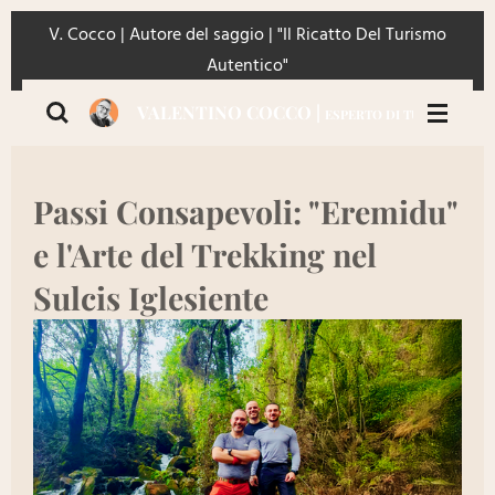
Vai
V. Cocco | Autore del saggio | "Il Ricatto Del Turismo
al
Autentico"
contenuto
VALENTINO COCCO |
ESPERTO DI TURISMO | IMP
principale
Passi Consapevoli: "Eremidu"
e l'Arte del Trekking nel
Sulcis Iglesiente