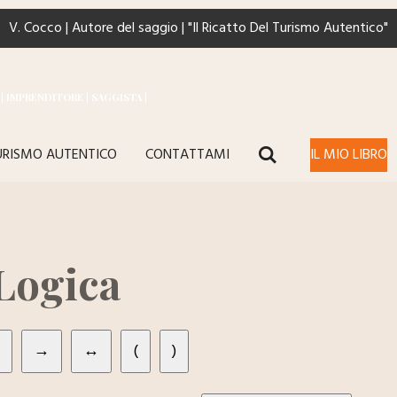
V. Cocco | Autore del saggio | "Il Ricatto Del Turismo Autentico"
| IMPRENDITORE | SAGGISTA |
TURISMO AUTENTICO
CONTATTAMI
IL MIO LIBRO
 Logica
→
↔
(
)