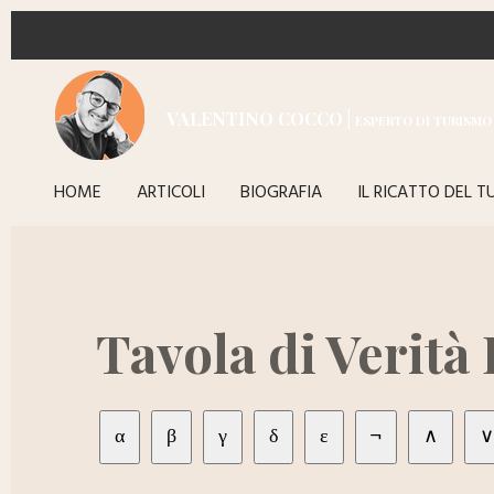
Vai
al
contenuto
VALENTINO COCCO |
principale
ESPERTO DI TURISMO 
HOME
ARTICOLI
BIOGRAFIA
IL RICATTO DEL 
Tavola di Verità
α
β
γ
δ
ε
¬
∧
∨