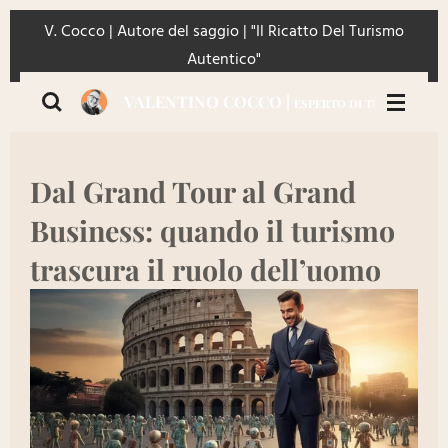
Vai
V. Cocco | Autore del saggio | "Il Ricatto Del Turismo
al
Autentico"
contenuto
VALENTINO COCCO |
ESPERTO DI TURISMO | IMP
principale
Dal Grand Tour al Grand
Business: quando il turismo
trascura il ruolo dell’uomo